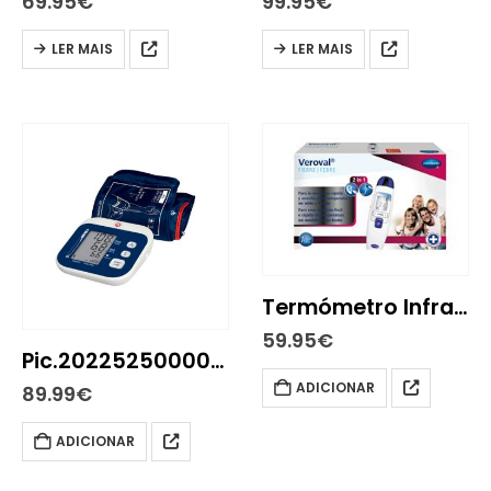
69.95
€
99.95
€
LER MAIS
LER MAIS
Termómetro Infravermelhos Veroval DS
59.95
€
Pic.2022525000000 Easy Rapid Med Press Brac x
ADICIONAR
89.99
€
ADICIONAR