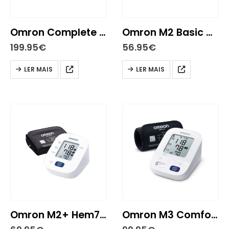
Omron Complete Medidor Pressão Arterial e Electrocardiograma HEM-7530T-E3
Omron M2 Basic HEM7121J-E Medidor Pressão Arterial Braço
199.95
€
56.95
€
LER MAIS
LER MAIS
Omron M2+ Hem7146E Medidor Pressão Arterial Braço
Omron M3 Comfort Medidor de pressão arterial braço HEM-7155E