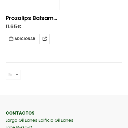
Prozalips Balsamo Labios e Nariz 5 ml
11.65
€
ADICIONAR
CONTACTOS
Largo Gil Eanes Edifício Gil Eanes
Lote B-r/c-D