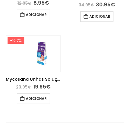
8.95
€
12.95
€
30.95
€
34.95
€
ADICIONAR
ADICIONAR
-16.7%
Mycosana Unhas Solução 5 ml
19.95
€
23.95
€
ADICIONAR