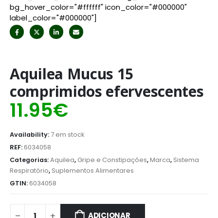
bg_hover_color="#ffffff" icon_color="#000000"
label_color="#000000"]
Aquilea Mucus 15
comprimidos efervescentes
11.95
€
Availability:
7 em stock
REF:
6034058
Categorias:
Aquilea
,
Gripe e Constipações
,
Marca
,
Sistema
Respiratório
,
Suplementos Alimentares
GTIN:
6034058
ADICIONAR