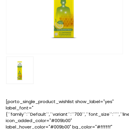
[porto_single_product_wishlist show_label="yes"
label_font="
{``family``:``Default``,``variant``:``700``,``font_size``:````,``l
icon_added_color="#009b00"
label_hover_color="#009b00" bg_color="#ffffff"