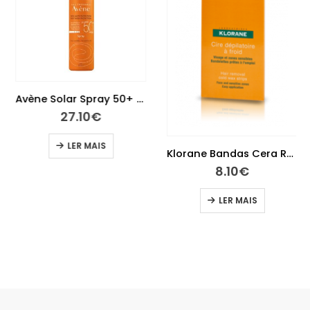
Avène Solar Spray 50+ 200 ml
27.10
€
LER MAIS
Klorane Bandas Cera Rosto X 6
8.10
€
LER MAIS