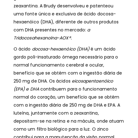
zeaxantina. A Brudy desenvolveu e patenteou
uma fonte única e exclusiva de ácido docosa-
hexaenóico (DHA), diferente de outros produtos
com DHA presentes no mercado:
a
Tridocosahexanoína-AOX®.
O ácido
docosa-hexaenóico (DHA)
é um ácido
gordo poli-insaturado ómega necessário para o
normal funcionamento cerebral e ocular,
benefício que se obtém com a ingestão diária de
250 mg de DHA. Os ácidos
eicosapentaenóico
(EPA) e DHA
contribuem para o funcionamento
normal do coração, um benefício que se obtém
com a ingestão diária de 250 mg de DHA e EPA. A
luteína, juntamente com a zeaxantina,
depositam-se na retina e na mácula, onde atuam
como um filtro biológico para a luz. O zinco
contribui para a manutenção da visão normal.