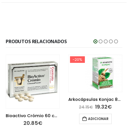
PRODUTOS RELACIONADOS
-20%
Arkocápsulas Konjac 80 cápsulas
19.32
€
24.15
€
Bioactivo Crómio 60 comprimidos
ADICIONAR
20.85
€