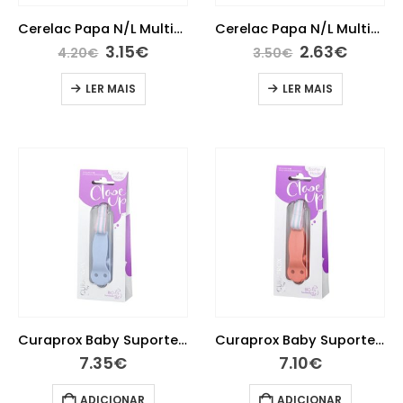
Cerelac Papa N/L Multicer/Frutas 180G 6M+
Cerelac Papa N/L Multicereais 180G 6M+
3.15
€
2.63
€
4.20
€
3.50
€
LER MAIS
LER MAIS
Curaprox Baby Suporte P/ Chup Azul
Curaprox Baby Suporte P/ Chup Coral
7.35
€
7.10
€
ADICIONAR
ADICIONAR