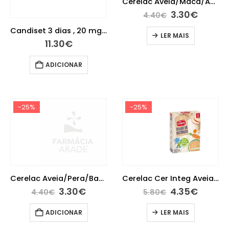
Cerelac Aveia/Maca/Ameix 240G 6M+
3.30
€
4.40
€
Candiset 3 dias , 20 mg/g Bisnaga 20 g Creme vaginal
LER MAIS
11.30
€
ADICIONAR
-25%
-25%
Cerelac Aveia/Pera/Banan 240G 6M+
Cerelac Cer Integ Aveia Maca Cenour 240g 6m
3.30
€
4.35
€
4.40
€
5.80
€
ADICIONAR
LER MAIS