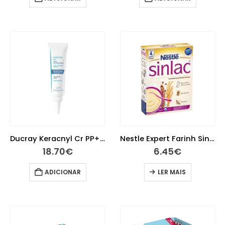
Ducray Keracnyl Cr PP+ 30Ml
Nestle Expert Farinh Sinlac S/Glut 250g
18.70
€
6.45
€
ADICIONAR
LER MAIS