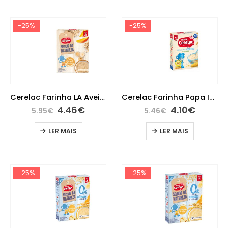
-25%
-25%
Cerelac Farinha LA Aveia Manga Banana 240G 6M+
Cerelac Farinha Papa Inicio S/Glut 250 G
4.46
€
4.10
€
5.95
€
5.46
€
LER MAIS
LER MAIS
-25%
-25%