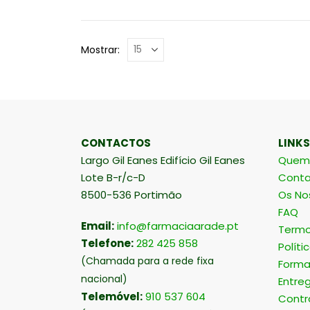
Mostrar:
CONTACTOS
LINKS
Largo Gil Eanes Edifício Gil Eanes
Quem
Lote B-r/c-D
Conta
8500-536 Portimão
Os No
FAQ
Email:
info@farmaciaarade.pt
Termo
Telefone:
282 425 858
Políti
(Chamada para a rede fixa
Forma
nacional)
Entre
Telemóvel:
910 537 604
Contr