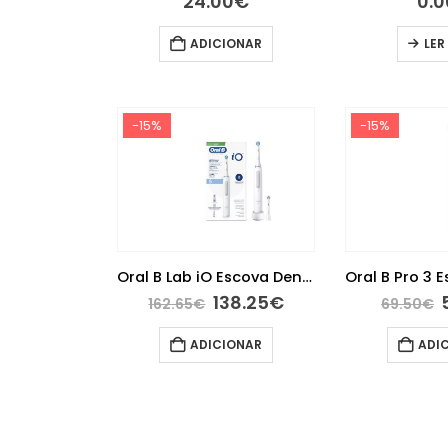
24.00
€
0.0
ADICIONAR
LER
-15%
-15%
Oral B Lab iO Escova Dentaria Eletrica+Recargas X2
138.25
€
162.65
€
69.50
€
ADICIONAR
ADI