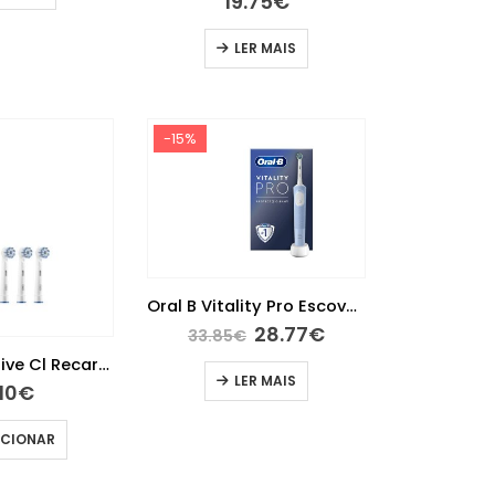
19.75
€
LER MAIS
-15%
Oral B Vitality Pro Escova Elétrica Azul
28.77
€
33.85
€
Oral B Sensitive Cl Recarga Esc El X3
LER MAIS
.10
€
ICIONAR