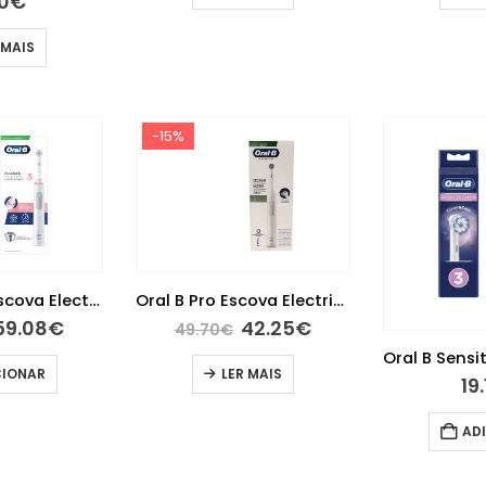
0
€
 MAIS
-15%
Oral B Pro 3 Escova Electrica Cuidado Gengivas
Oral B Pro Escova Electrica Cuidado Gengivas 1
59.08
€
42.25
€
49.70
€
CIONAR
LER MAIS
19
AD