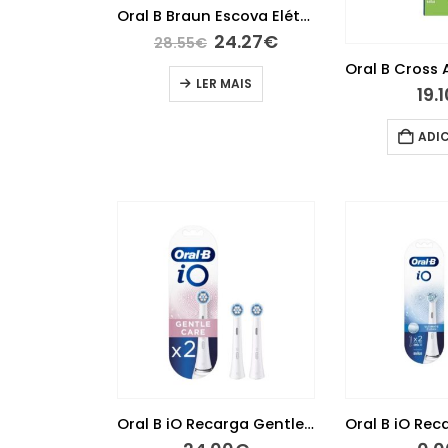
Oral B Braun Escova Elétrica Kids Star Wars D12
24.27
€
28.55
€
LER MAIS
19.
ADI
Oral B iO Recarga Gentle Care 2unid