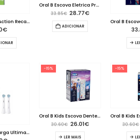
Oral B Escova Eletrica Pro Kids3+ Frozen Edicao Especial
28.77
€
33.85
€
Oral B Cross Action Recarga Escova Elétrica X3
ADICIONAR
10
€
33
CIONAR
LE
-15%
-15%
Oral B Kids Escova Dentes Eletrica Frozen+Estojo
26.01
€
30.60
€
30.60
€
Oral B iO Recarga Ultimate Clean x2
LER MAIS
LE