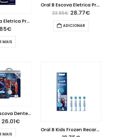
Oral B Escova Eletrica ProKids3+ LionKing Edicao Especial
28.77
€
33.85
€
Oral B Escova Eletrica Pro Kids3+ Spiderman Edicao Especial
ADICIONAR
.85
€
R MAIS
Oral B Kids Escova Dentes Eletrica SpiderMan+Estojo
26.01
€
Oral B Kids Frozen Recarga Escova Elétrica X4
R MAIS