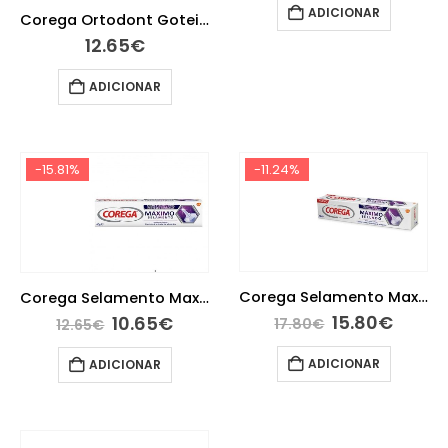
ADICIONAR
Corega Ortodont Goteiras Past Limp X36
12.65
€
ADICIONAR
-15.81%
-11.24%
Corega Selamento Maximo Cr Fix Prot 70G
Corega Selamento Maximo Cr Fix Prot 40g
15.80
€
10.65
€
17.80
€
12.65
€
ADICIONAR
ADICIONAR