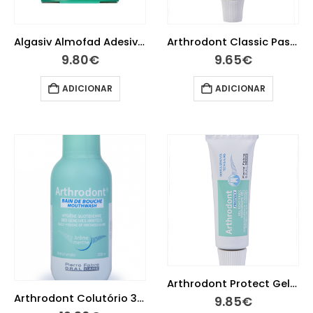
Algasiv Almofad Adesivas Dent Sup X18
Arthrodont Classic Pasta Dentífrica 75ml
9.80
€
9.65
€
ADICIONAR
ADICIONAR
Arthrodont Protect Gel Dentífrico 75ml
Arthrodont Colutório 300ml
9.85
€