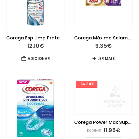
Corega Esp Limp Protese 125ml
Corega Máximo Selamento Creme fixador para prótese dentária 40 g com Desconto de 20%
12.10
€
9.35
€
ADICIONAR
LER MAIS
-14.34%
Corega Power Max Supreme Cr Fix Prot40G
11.95
€
13.95
€