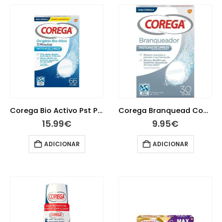
Corega Bio Activo Pst Protese X66
Corega Branquead Comp Ef X 30
15.99
€
9.95
€
ADICIONAR
ADICIONAR