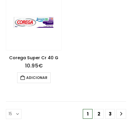
Corega Super Cr 40 G
10.95
€
ADICIONAR
1
2
3