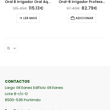
Oral B Irrigador Oral Aqua Care PRO
Oral-B Irrigador Professional Oxyjet Da Braun
115.13
€
82.79
€
135.45
€
97.40
€
LER MAIS
ADICIONAR
CONTACTOS
Largo Gil Eanes Edifício Gil Eanes
Lote B-r/c-D
8500-536 Portimão