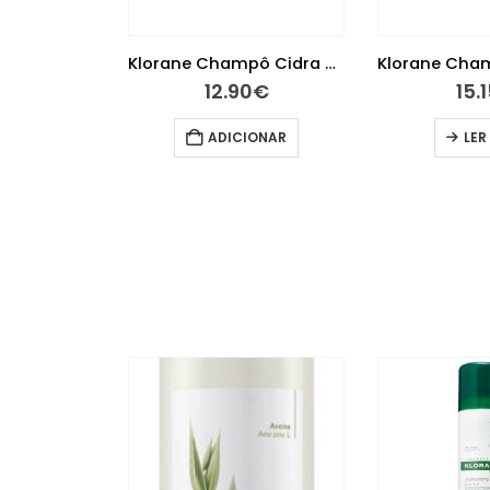
Klorane Champô Cidra 200ml
12.90
€
15.
ADICIONAR
LER