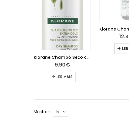
12.
LER
Klorane Champô Seco com leite de aveia 150ml
9.90
€
LER MAIS
Mostrar: