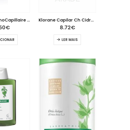
Eucerin DermoCapillaire Gel Champô Anti-caspa 250ml
Klorane Capilar Ch Cidra 100ml
.50
€
8.72
€
ICIONAR
LER MAIS