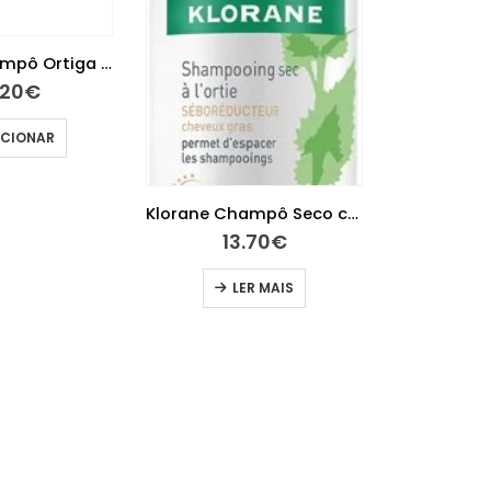
Klorane Champô Ortiga Branca 400ml
.20
€
ICIONAR
Klorane Champô Seco com cor 150ml
13.70
€
LER MAIS