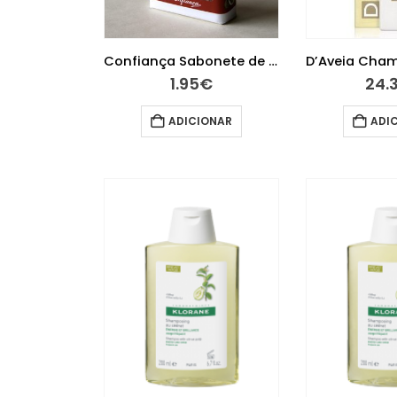
Confiança Sabonete de Enxofre 75g
1.95
€
24.
ADICIONAR
ADI