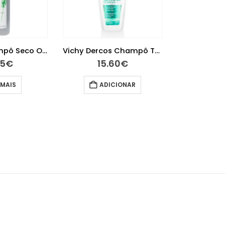
Klorane Champô Seco Ortiga 150ml
Vichy Dercos Champô Tratamento Sebo Corrector 200ml
45
€
15.60
€
 MAIS
ADICIONAR