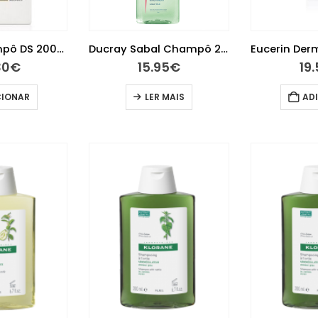
D’Aveia Champô DS 200ml
Ducray Sabal Champô 200ml
30
€
15.95
€
19
CIONAR
LER MAIS
AD