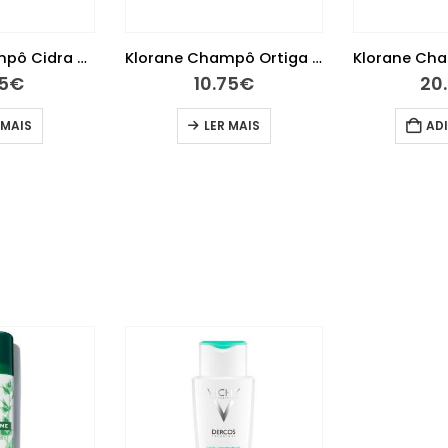
Klorane Champô Cidra 400ml
Klorane Champô Ortiga Branca 200ml
15
€
10.75
€
20
 MAIS
LER MAIS
AD