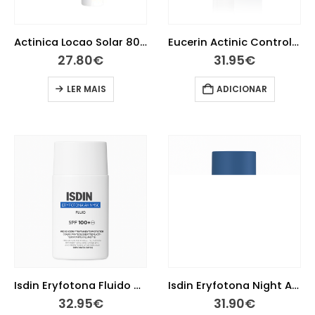
Actinica Locao Solar 80 G
Eucerin Actinic Control MD Fluido FPS100 80ml
27.80
€
31.95
€
LER MAIS
ADICIONAR
Isdin Eryfotona Fluido AK-NMSC FPS 100+ 50 ml
Isdin Eryfotona Night Ak Nmsc Fluido 50 ml
32.95
€
31.90
€