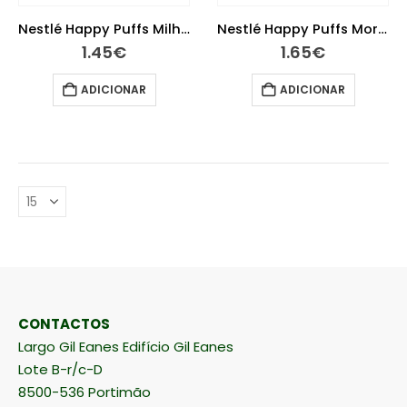
Nestlé Happy Puffs Milho 28g 12m+
Nestlé Happy Puffs Morango 28g 12m+
1.45
€
1.65
€
ADICIONAR
ADICIONAR
CONTACTOS
Largo Gil Eanes Edifício Gil Eanes
Lote B-r/c-D
8500-536 Portimão