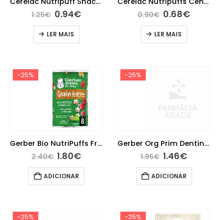
Cerelac Nutripuff Snack Framboesa7G 8M+
Cerelac Nutripuffs Cenoura 7g 10M+
0.94
€
0.68
€
1.25
€
0.90
€
LER MAIS
LER MAIS
-25%
-25%
Gerber Bio NutriPuffs Framboesa 35G 8M+
Gerber Org Prim Dentinho Snack Banan28G
1.80
€
1.46
€
2.40
€
1.95
€
ADICIONAR
ADICIONAR
-25%
-25%