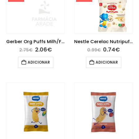
Gerber Org Puffs Milh/Feij/Cen 35G 10M+
Nestle Cerelac Nutripuffs Banana 7g, 8 meses
2.06
€
0.74
€
2.75
€
0.99
€
ADICIONAR
ADICIONAR