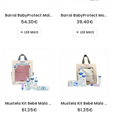
Barral BabyProtect Mala de Maternidade
Barral BabyProtect Mochila + Creme Banho + Creme Hidratante com Desconto de 15% Incluído no Preço
54.30
€
39.40
€
LER MAIS
LER MAIS
Mustela Kit Bebé Mala Maternidade Rosa
Mustela Kit Bebé Mala Maternidade Taupe
61.35
€
61.35
€