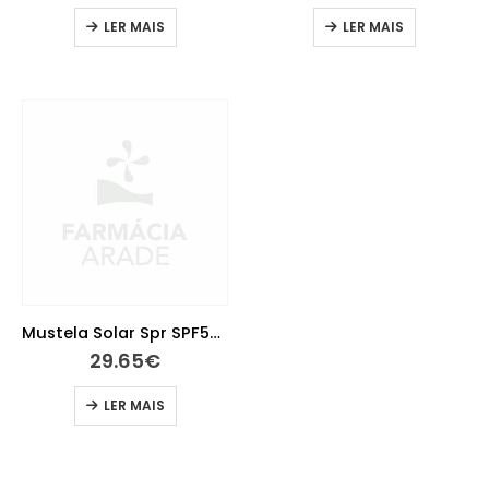
LER MAIS
LER MAIS
Mustela Solar Spr SPF50 200+Lt40+MochAz
29.65
€
LER MAIS