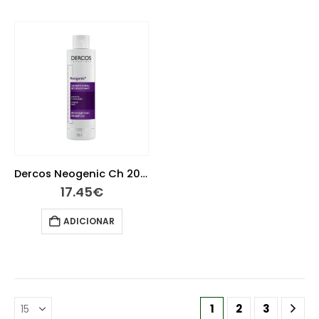
Dercos Neogenic Ch 200ml
17.45
€
ADICIONAR
1
2
3