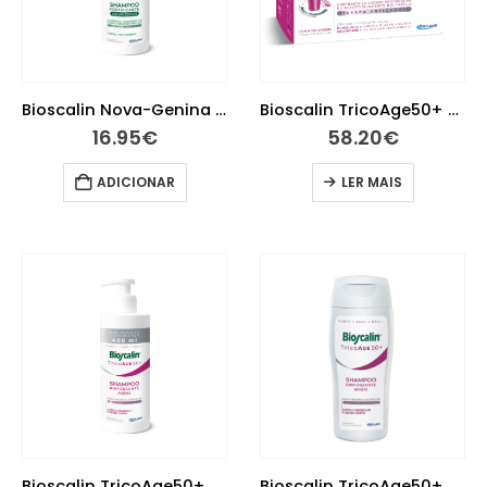
Bioscalin Nova-Genina Champo Fortificante Volumizante 400Ml
Bioscalin TricoAge50+ Ampolas Anti-Queda
16.95
€
58.20
€
ADICIONAR
LER MAIS
Bioscalin TricoAge50+ Champo Forte Queda 400Ml
Bioscalin TricoAge50+ Champô Fortificante 200Ml