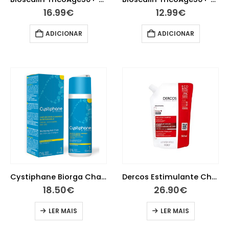
16.99
€
12.99
€
ADICIONAR
ADICIONAR
Cystiphane Biorga Champô Antiqueda 200ML
Dercos Estimulante Champô Eco Pack 500ml
18.50
€
26.90
€
LER MAIS
LER MAIS