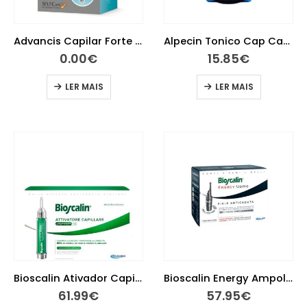
Advancis Capilar Forte 60 Cápsulas
Alpecin Tonico Cap Cafeina 200ml
0.00
€
15.85
€
LER MAIS
LER MAIS
Bioscalin Ativador Capilar 10Ml
Bioscalin Energy Ampolas Homem Anti Queda 3,5ml 10 ampolas
61.99
€
57.95
€