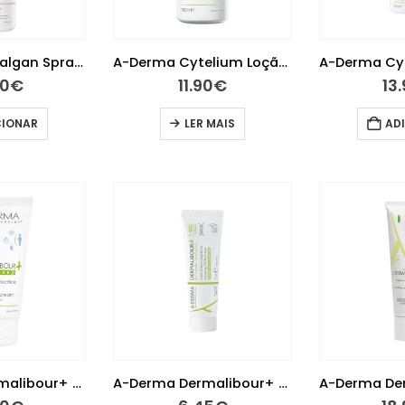
A-Derma Cutalgan Spray Refrescante Calmante 100ml
A-Derma Cytelium Loção 100ml
40
€
11.90
€
13
CIONAR
LER MAIS
AD
A-Derma Dermalibour+ Creme Barreira 50ml
A-Derma Dermalibour+ Creme Cicatrizante Reparador 15Ml