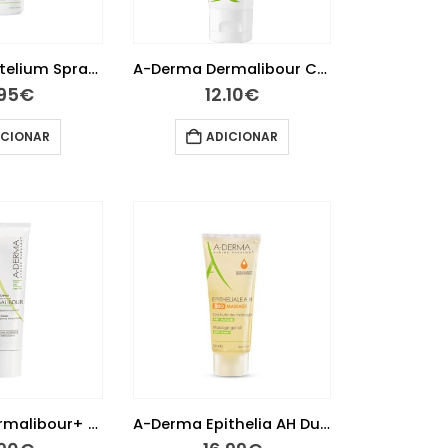
A-Derma Cytelium Spray Secante 100 ml
A-Derma Dermalibour Creme Reparador 50 ml
.95
€
12.10
€
ICIONAR
ADICIONAR
A-Derma Dermalibour+ Creme Reparador 100ml
A-Derma Epithelia AH Duo Gel-Óleo de Massagem 100ml