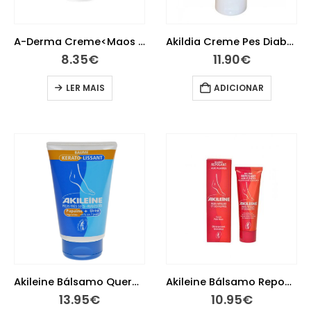
A-Derma Creme<Maos Unhas 50ml
Akildia Creme Pes Diabetico 150 ml
8.35
€
11.90
€
LER MAIS
ADICIONAR
Akileine Bálsamo Querato Alisante 75ml
Akileine Bálsamo Repousante 50 ml
13.95
€
10.95
€