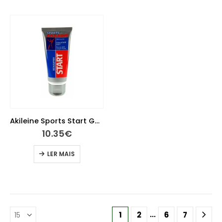
Akileine Sports Start Gel 75ml
10.35
€
LER MAIS
…
1
2
6
7