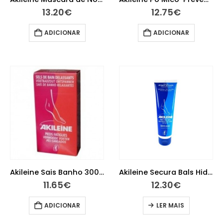
13.20
€
12.75
€
ADICIONAR
ADICIONAR
Akileine Sais Banho 300 g
Akileine Secura Bals Hidra Defesa 125ml
11.65
€
12.30
€
ADICIONAR
LER MAIS