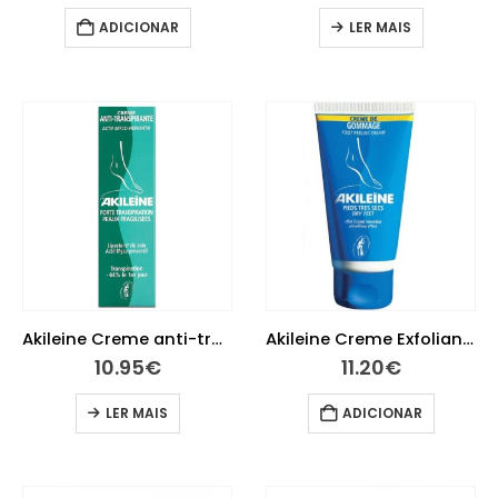
ADICIONAR
LER MAIS
Akileine Creme anti-transpirante 50 Ml
Akileine Creme Exfoliante Pés Secos 75 ml
10.95
€
11.20
€
LER MAIS
ADICIONAR