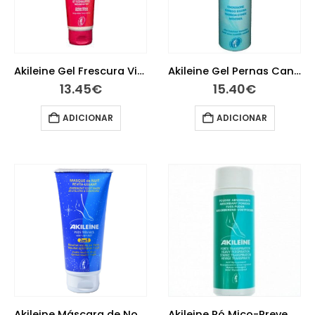
Akileine Gel Frescura Viva 125 Ml
Akileine Gel Pernas Cansadas 150 ml
13.45
€
15.40
€
ADICIONAR
ADICIONAR
Akileine Máscara de Noite Revitalizante 100ml
Akileine Pó Mico-Preventivo 75 g