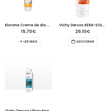
Klorane Creme de dia Manga 125ml
Vichy Dercos KERA-SOLUTIONS Máscara 2min. Reconstituinte 200ml
15.70
€
26.10
€
LER MAIS
ADICIONAR
Vichy Dercos Ultra-Apaziguante – Champô Couro Cabeludo Sensível e Reativo Cabelos Secos