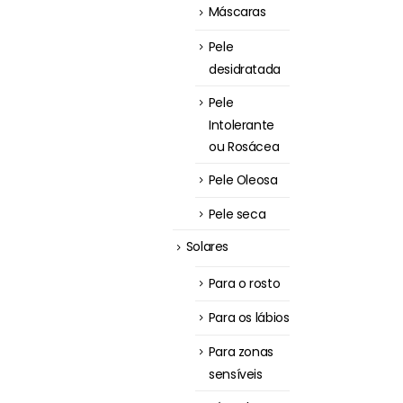
Máscaras
Pele
desidratada
Pele
Intolerante
ou Rosácea
Pele Oleosa
Pele seca
Solares
Para o rosto
Para os lábios
Para zonas
sensíveis