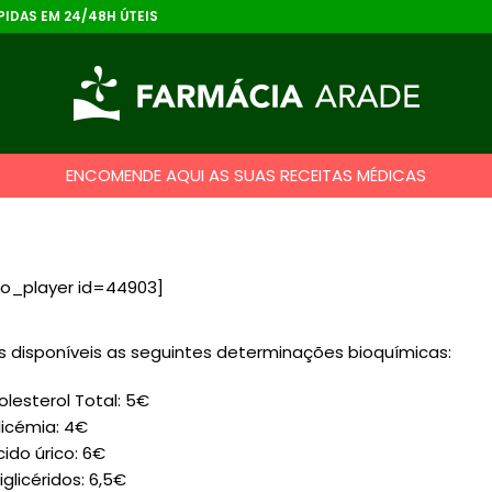
IDAS EM 24/48H ÚTEIS
ENCOMENDE AQUI AS SUAS RECEITAS MÉDICAS
to_player id=44903]
 disponíveis as seguintes determinações bioquímicas:
olesterol Total: 5€
licémia: 4€
cido úrico: 6€
iglicéridos: 6,5€