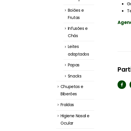
G
Boiões e
T
Frutas
Agend
Infusões e
Chás
Leites
adaptados
Papas
Part
Snacks
Chupetas e
Biberões
Fraldas
Higiene Nasal e
Ocular