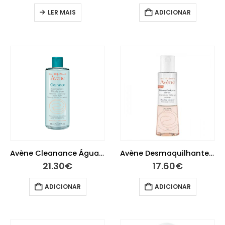
LER MAIS
ADICIONAR
Avène Cleanance Água Micelar 400ml
Avène Desmaquilhante Olhos Intenso Waterproof 125 ml
21.30
€
17.60
€
ADICIONAR
ADICIONAR