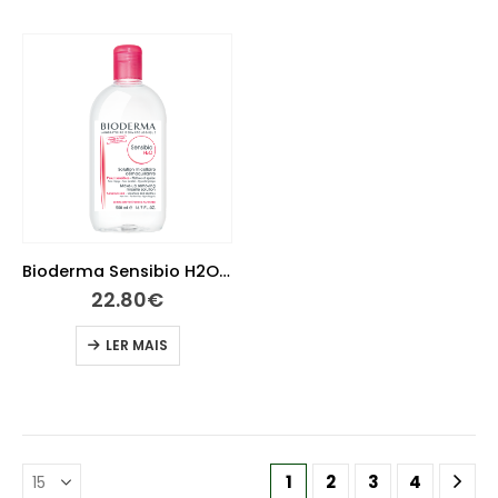
Bioderma Sensibio H2O Água Micelar 500ml
22.80
€
LER MAIS
1
2
3
4