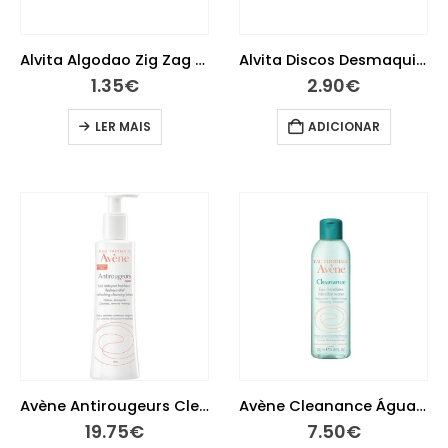
Alvita Algodao Zig Zag 50g
Alvita Discos Desmaquilhantes-100 Unidades
1.35
€
2.90
€
LER MAIS
ADICIONAR
Avène Antirougeurs Clean Leite de Limpeza Refrescante 200ml
Avène Cleanance Água Micelar 100ml
19.75
€
7.50
€