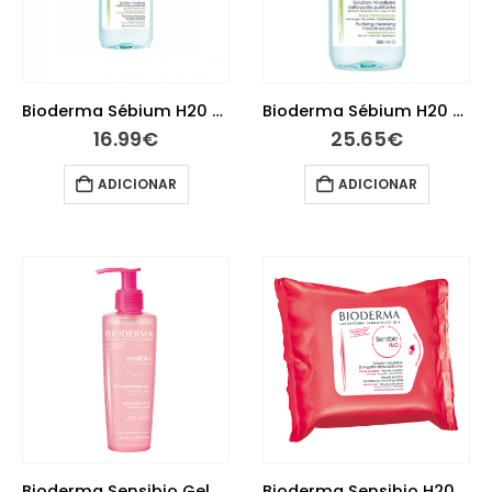
Bioderma Sébium H20 Água Micelar 250ml
Bioderma Sébium H20 Água Micelar 500ml
16.99
€
25.65
€
ADICIONAR
ADICIONAR
Bioderma Sensibio Gel moussant 200 ml
Bioderma Sensibio H20 Toalhetes 25 unidades