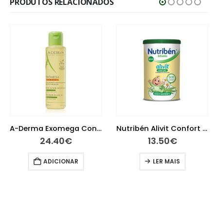
PRODUTOS RELACIONADOS
A-Derma Exomega Control Óleo de Duche 500ml
Nutribén Alivit Confort Infusão 150g
24.40
€
13.50
€
ADICIONAR
LER MAIS