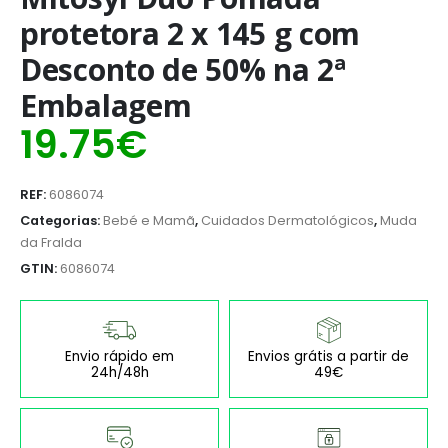
protetora 2 x 145 g com
Desconto de 50% na 2ª
Embalagem
19.75
€
REF:
6086074
Categorias:
Bebé e Mamã
,
Cuidados Dermatológicos
,
Muda
da Fralda
GTIN:
6086074
Envio rápido em
Envios grátis a partir de
24h/48h
49€