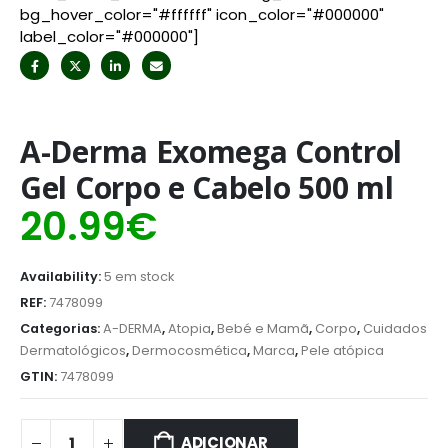
bg_hover_color="#ffffff" icon_color="#000000"
label_color="#000000"]
A-Derma Exomega Control
Gel Corpo e Cabelo 500 ml
20.99
€
Availability:
5 em stock
REF:
7478099
Categorias:
A-DERMA
,
Atopia
,
Bebé e Mamã
,
Corpo
,
Cuidados
Dermatológicos
,
Dermocosmética
,
Marca
,
Pele atópica
GTIN:
7478099
ADICIONAR