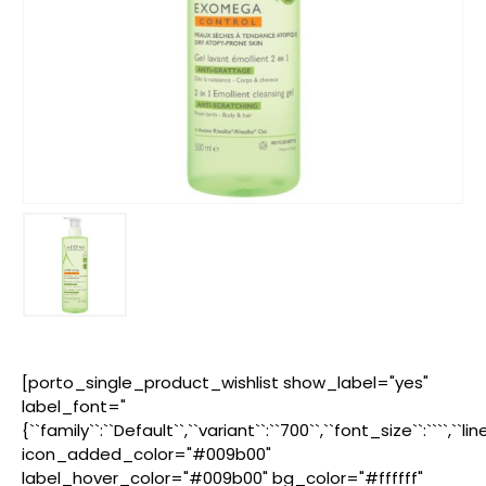
[porto_single_product_wishlist show_label="yes"
label_font="
{``family``:``Default``,``variant``:``700``,``font_size``:````,``l
icon_added_color="#009b00"
label_hover_color="#009b00" bg_color="#ffffff"