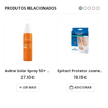
PRODUTOS RELACIONADOS
Avène Solar Spray 50+ 200 ml
Epitact Protetor Joanetes Tamanho M
27.10
€
19.15
€
LER MAIS
ADICIONAR