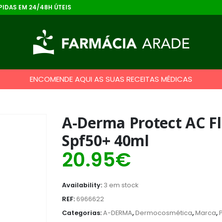
IDAS EM 24/48H ÚTEIS
ENCOMENDE AQUI AS SUAS RECEITAS MÉDICAS
A-Derma Protect AC Fl
Spf50+ 40ml
20.95
€
Availability:
3 em stock
REF:
6966622
Categorias:
A-DERMA
,
Dermocosmética
,
Marca
,