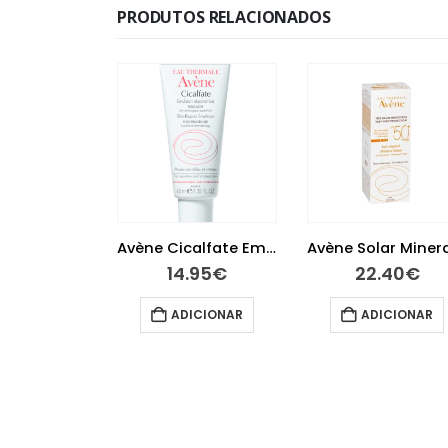
PRODUTOS RELACIONADOS
Avène Cicalfate Emulsão 40 ml
Avène Solar Mineral Leite 50+ 100 ml
.95
€
22.40
€
12.10
€
ICIONAR
ADICIONAR
ADICIONAR