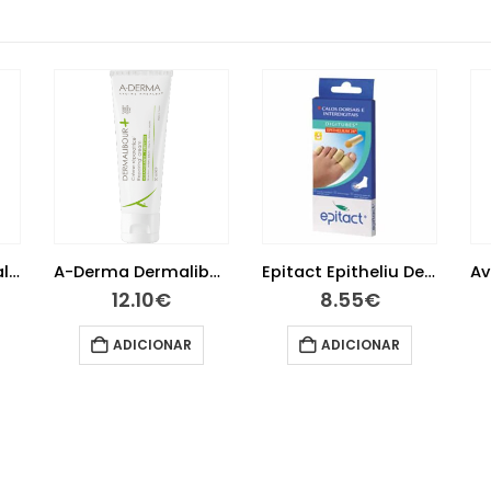
A-Derma Dermalibour Creme Reparador 50 ml
Epitact Epitheliu Dedeira Ts
Avène Solar Stick Large 50+ 8g
8.55
€
14.95
€
ADICIONAR
ADICIONAR