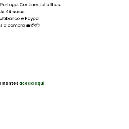
ortugal Continental e Ilhas.
de 49 euros.
ltibanco e Paypal
ós a compra 💼💳📦
elhantes
aceda aqui.