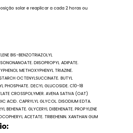
sição solar e reaplicar a cada 2 horas ou
YLENE BIS-BENZOTRIAZOLYL
ISONONANOATE. DIISOPROPYL ADIPATE.
YPHENOL METHOXYPHENYL TRIAZINE.
 STARCH OCTENYLSUCCINATE. BUTYL
 PHOSPHATE. DECYL GLUCOSIDE. C10-18
YLATE CROSSPOLYMER. AVENA SATIVA (OAT)
OIC ACID. CAPRYLYL GLYCOL. DISODIUM EDTA.
YL BEHENATE. GLYCERYL DIBEHENATE. PROPYLENE
TOCOPHERYL ACETATE. TRIBEHENIN. XANTHAN GUM
io: