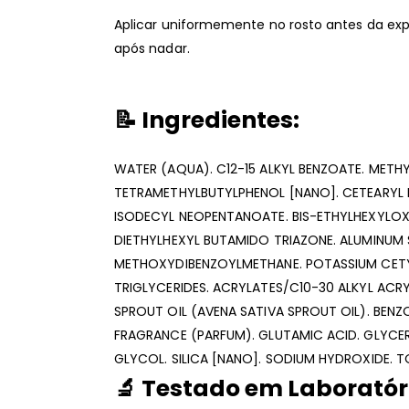
Aplicar uniformemente no rosto antes da expo
após nadar.
📝
Ingredientes:
WATER (AQUA). C12-15 ALKYL BENZOATE. METH
TETRAMETHYLBUTYLPHENOL [NANO]. CETEARYL 
ISODECYL NEOPENTANOATE. BIS-ETHYLHEXYLOX
DIETHYLHEXYL BUTAMIDO TRIAZONE. ALUMINUM
METHOXYDIBENZOYLMETHANE. POTASSIUM CETYL
TRIGLYCERIDES. ACRYLATES/C10-30 ALKYL ACR
SPROUT OIL (AVENA SATIVA SPROUT OIL). BENZ
FRAGRANCE (PARFUM). GLUTAMIC ACID. GLYCER
GLYCOL. SILICA [NANO]. SODIUM HYDROXIDE. 
🔬
Testado em Laboratór