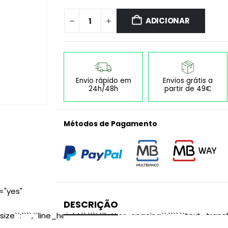
ADICIONAR
Envio rápido em
Envios grátis a
24h/48h
partir de 49€
Métodos de Pagamento
="yes"
DESCRIÇÃO
size``:````,``line_height``:````,``letter_spacing``:````,``text_transf