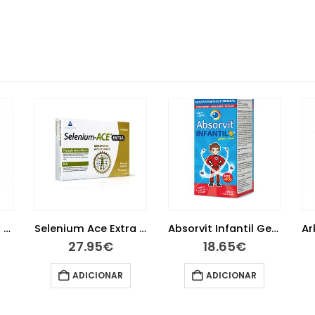
Arkocápsulas Óleo Pevides de Abóbora 50 cápsulas
Selenium Ace Extra 30 comprimidos
Absorvit Infantil Geleia Real Xarope 150 ml
27.95
€
18.65
€
ADICIONAR
ADICIONAR