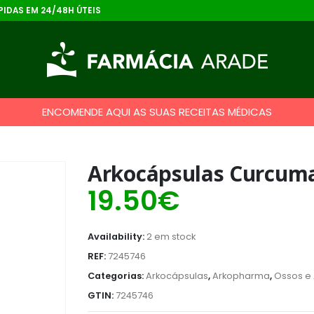
IDAS EM 24/48H ÚTEIS
ENCOMENDE AQUI AS SUAS RECEITAS MÉDICAS
Arkocápsulas Curcuma
19.50
€
Availability:
2 em stock
REF:
7245746
Categorias:
Arkocápsulas
,
Arkopharma
,
Ossos e 
GTIN:
7245746