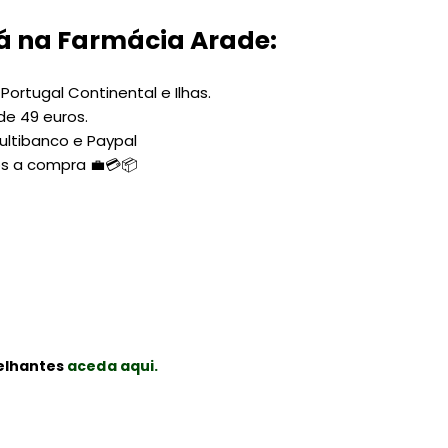
á na Farmácia Arade:
ortugal Continental e Ilhas.
de 49 euros.
ltibanco e Paypal
ós a compra 💼💳📦
elhantes
aceda aqui.