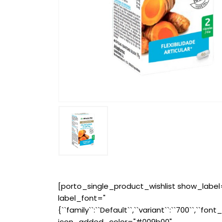
[porto_single_product_wishlist show_label
label_font="
{``family``:``Default``,``variant``:``700``,``font_
icon_added_color="#009b00"