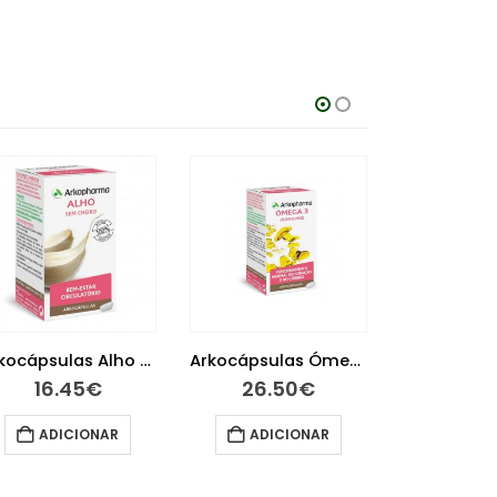
Arkocápsulas Alho 45 cápsulas
Arkocápsulas Ómega 3 100 cápsulas
16.45
€
26.50
€
20.
ADICIONAR
ADICIONAR
ADIC