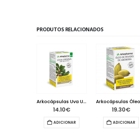
PRODUTOS RELACIONADOS
Magnesium B 30 comprimidos
Arkocápsulas Uva Ursina Bio 45 cápsulas
.20
€
14.10
€
19.30
€
ICIONAR
ADICIONAR
ADICIONAR