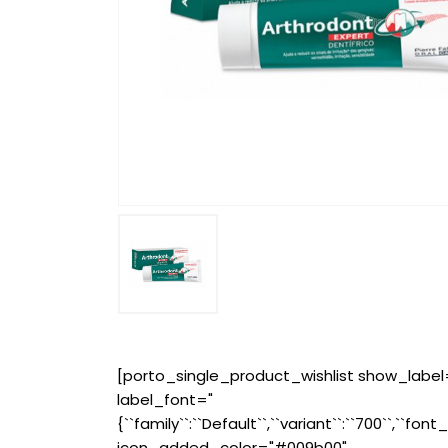
[porto_single_product_wishlist show_label
label_font="
{``family``:``Default``,``variant``:``700``,``font_
icon_added_color="#009b00"