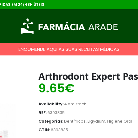
IDAS EM 24/48H ÚTEIS
ENCOMENDE AQUI AS SUAS RECEITAS MÉDICAS
Arthrodont Expert Pa
9.65
€
Availability:
4 em stock
REF:
6393835
Categorias:
Dentífricos
,
Elgydium
,
Higiene Oral
GTIN:
6393835