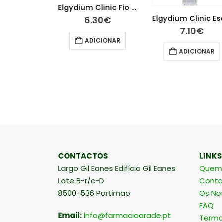
Elgydium Baby Escova de Dentes 0 – 2 anos
Elgydium Clinic Fio Dentário Com Clorohexidina 50 m
40
€
6.30
€
7.10
€
ER MAIS
ADICIONAR
ADICIONAR
CONTACTOS
LINKS
Largo Gil Eanes Edifício Gil Eanes
Quem
Lote B-r/c-D
Conta
8500-536 Portimão
Os No
FAQ
Email:
info@farmaciaarade.pt
Termo