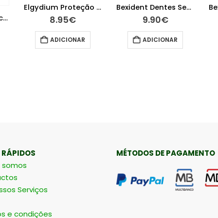
Elgydium Proteção Gengivas Pasta Dentífrica 75ml
Bexident Dentes Sensíveis Gel Gengival 50 ml
Elgydium Clinic Escovilhões Flex 2 Estreitos Misto
8.95
€
9.90
€
ADICIONAR
ADICIONAR
 RÁPIDOS
MÉTODOS DE PAGAMENTO
 somos
ctos
ssos Serviços
s e condições