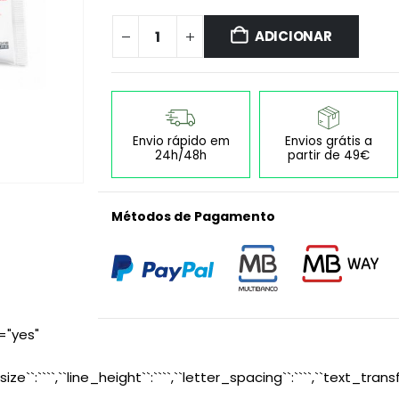
ADICIONAR
Envio rápido em
Envios grátis a
24h/48h
partir de 49€
Métodos de Pagamento
="yes"
size``:````,``line_height``:````,``letter_spacing``:````,``text_transf