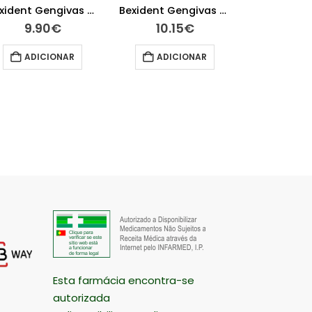
Bexident Gengivas Colutório Triclosan 250 ml
Bexident Gengivas Gel Dentário Clorohexidina 75 ml
9.90
€
10.15
€
8.9
ADICIONAR
ADICIONAR
ADIC
Esta farmácia encontra-se
autorizada