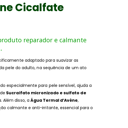
ène Cicalfate
orm``:````}"
produto reparador e calmante
.
ificamente adaptado para suavizar as
 da pele do adulto, na sequência de um ato
do especialmente para pele sensível, ajuda a
 de
Sucralfato micronizado e sulfato de
 Além disso, a
Água Termal d’Avène
,
o calmante e anti-irritante, essencial para o