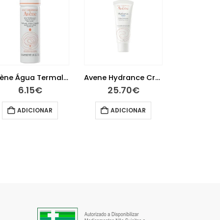
Avène Água Termal 50ml
Avene Hydrance Creme Rico 40 ml
6.15
€
25.70
€
23.1
ADICIONAR
ADICIONAR
ADIC