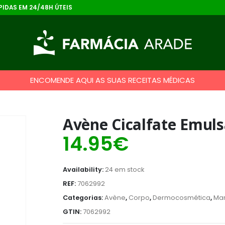
IDAS EM 24/48H ÚTEIS
ENCOMENDE AQUI AS SUAS RECEITAS MÉDICAS
Avène Cicalfate Emuls
14.95
€
Availability:
24 em stock
REF:
7062992
Categorias:
Avène
,
Corpo
,
Dermocosmética
,
Ma
GTIN:
7062992