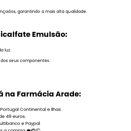
ançados, garantindo a mais alta qualidade.
icalfate Emulsão:
a luz.
m dos seus componentes.
á na Farmácia Arade:
ortugal Continental e Ilhas.
de 49 euros.
ltibanco e Paypal
ós a compra 💼💳📦