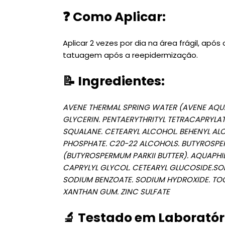
❓
Como Aplicar:
Aplicar 2 vezes por dia na área frágil, ap
tatuagem após a reepidermização.
📝
Ingredientes
:
AVENE THERMAL SPRING WATER (AVENE AQUA
GLYCERIN. PENTAERYTHRITYL TETRACAPRYLAT
SQUALANE. CETEARYL ALCOHOL. BEHENYL ALC
PHOSPHATE. C20-22 ALCOHOLS. BUTYROSPER
(BUTYROSPERMUM PARKII BUTTER). AQUAPHIL
CAPRYLYL GLYCOL. CETEARYL GLUCOSIDE.SO
SODIUM BENZOATE. SODIUM HYDROXIDE. TO
XANTHAN GUM. ZINC SULFATE
🔬
Testado em Laboratór