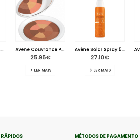
A-Derma Dermalibour Creme Reparador 50 ml
Avene Couvrance Po Mosaico Bronzeado 9 G
Avène Solar Spray 50+ 200 ml
25.95
€
27.10
€
LER MAIS
LER MAIS
 RÁPIDOS
MÉTODOS DE PAGAMENTO