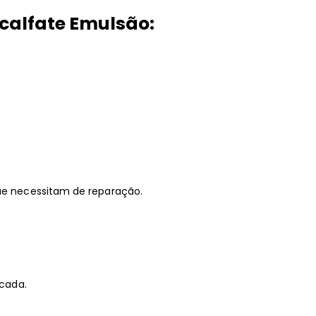
icalfate Emulsão:
que necessitam de reparação.
icada.