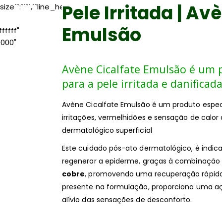
Pele Irritada | Av
size``:````,``line_height``:````,``letter_spacing``:````,``text_transf
Emulsão
ffff"
0000"
Avène Cicalfate Emulsão é um 
para a pele irritada e danificada
Avène Cicalfate Emulsão é um produto espec
irritações, vermelhidões e sensação de calor
dermatológico superficial
Este cuidado pós-ato dermatológico, é indica
regenerar a epiderme, graças à combinação
cobre
, promovendo uma recuperação rápida.
presente na formulação, proporciona uma açã
alívio das sensações de desconforto.