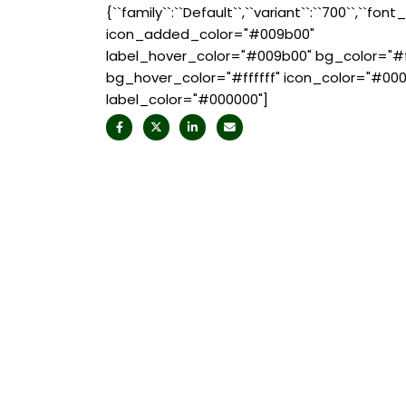
{``family``:``Default``,``variant``:``700``,``font_
icon_added_color="#009b00"
label_hover_color="#009b00" bg_color="#ff
bg_hover_color="#ffffff" icon_color="#00
label_color="#000000"]