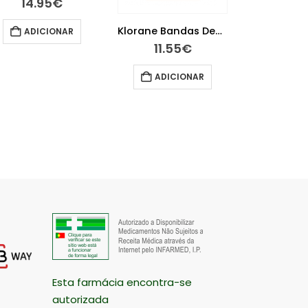
25.
ADICIONAR
Klorane Bandas Depilatórias Cera Fria
ADIC
11.55
€
ADICIONAR
Esta farmácia encontra-se
autorizada