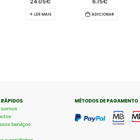
6.15
€
14.95
€
ADICIONAR
ADICIONAR
 RÁPIDOS
MÉTODOS DE PAGAMENTO
 somos
ctos
ssos Serviços
s e condições