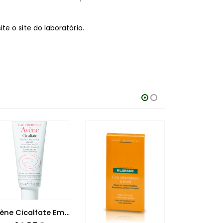
ite o site do laboratório.
Aloclair Plus Solução Oral 60 ml
13.95
€