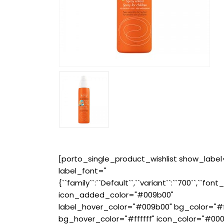
[porto_single_product_wishlist show_label
label_font="
{``family``:``Default``,``variant``:``700``,``font_
icon_added_color="#009b00"
label_hover_color="#009b00" bg_color="#ff
bg_hover_color="#ffffff" icon_color="#00