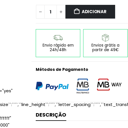
ADICIONAR
Envio rápido em
Envios grátis a
24h/48h
partir de 49€
Métodos de Pagamento
="yes"
size``:````,``line_height``:````,``letter_spacing``:````,``text_transf
DESCRIÇÃO
ffff"
0000"