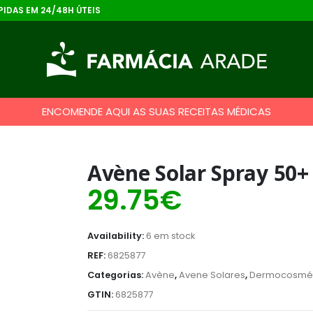
IDAS EM 24/48H ÚTEIS
ENCOMENDE AQUI AS SUAS RECEITAS MÉDICAS
Avène Solar Spray 50+
29.75
€
Availability:
6 em stock
REF:
6825877
Categorias:
Avène
,
Avene Solares
,
Dermocosmét
GTIN:
6825877