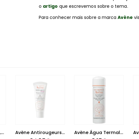
o
artigo
que escrevemos sobre o tema.
Para conhecer mais sobre a marca
Avène
vis
Avène Antirougeurs Emulsão 40 ml
Avène Água Termal 50ml
Avène Cicalfate Emulsão 40 ml