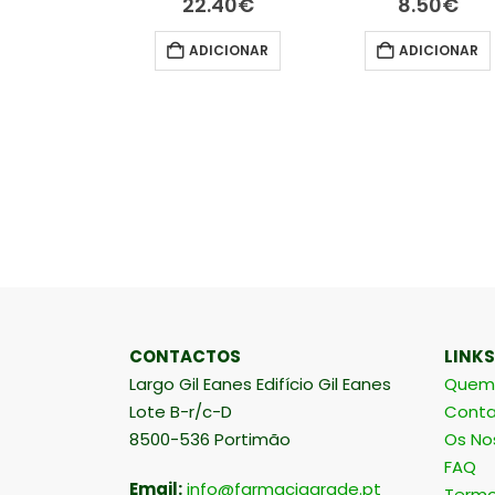
.40
€
8.50
€
24.05
€
ICIONAR
ADICIONAR
LER MAIS
CONTACTOS
LINKS
Largo Gil Eanes Edifício Gil Eanes
Quem
Lote B-r/c-D
Conta
8500-536 Portimão
Os No
FAQ
Email:
info@farmaciaarade.pt
Termo