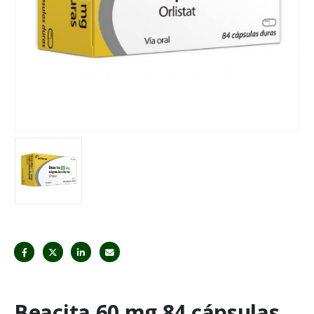
Beacita 60 mg 84 cápsulas