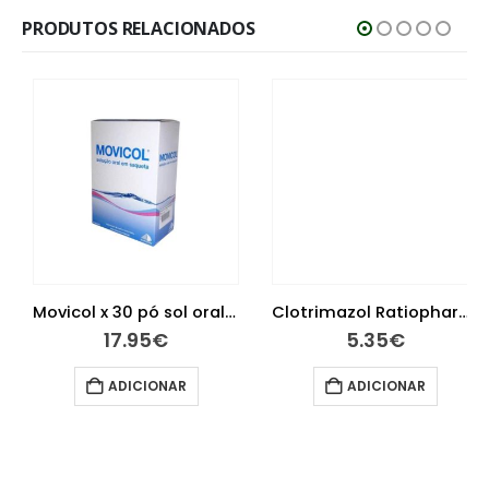
PRODUTOS RELACIONADOS
Movicol x 30 pó sol oral saq
Clotrimazol Ratiopharm 1% MG, 10 mg/g-50 g x 1 creme bisnaga
17.95
€
5.35
€
ADICIONAR
ADICIONAR