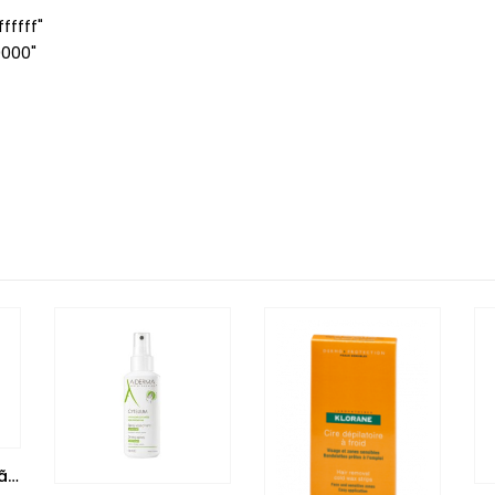
ffff"
0000"
Aloclair Plus Solução Oral 60 ml