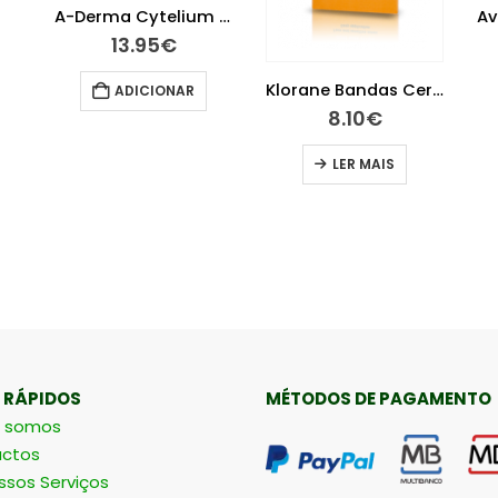
A-Derma Cytelium Spray Secante 100 ml
13.95
€
Klorane Bandas Cera Rosto X 6
ADICIONAR
8.10
€
LER MAIS
 RÁPIDOS
MÉTODOS DE PAGAMENTO
 somos
ctos
ssos Serviços