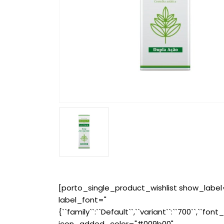
[porto_single_product_wishlist show_label
label_font="
{``family``:``Default``,``variant``:``700``,``font_
icon_added_color="#009b00"