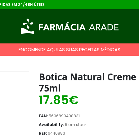
IDAS EM 24/48H ÚTEIS
ENCOMENDE AQUI AS SUAS RECEITAS MÉDICAS
Botica Natural Creme 
75ml
17.85
€
EAN:
5606890408831
Availability:
5 em stock
REF:
6440883