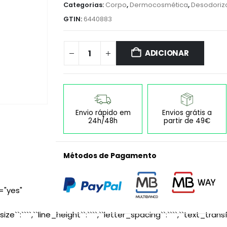
Categorias:
Corpo
,
Dermocosmética
,
Desodoriz
GTIN:
6440883
ADICIONAR
Envio rápido em
Envios grátis a
24h/48h
partir de 49€
Métodos de Pagamento
="yes"
size``:````,``line_height``:````,``letter_spacing``:````,``text_transf