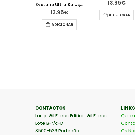
13.95
€
Cold Cream Stick Lábios Nutrição 4 gramas
Systane Ultra Solução Oftalmológica Lubrificante 10 ml
50
€
13.95
€
ADICIONAR
ICIONAR
ADICIONAR
CONTACTOS
LINKS
Largo Gil Eanes Edifício Gil Eanes
Quem
Lote B-r/c-D
Conta
8500-536 Portimão
Os No