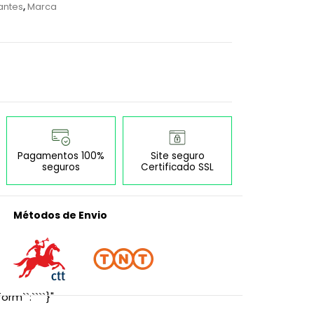
antes
,
Marca
Pagamentos 100%
Site seguro
seguros
Certificado SSL
Métodos de Envio
orm``:````}"