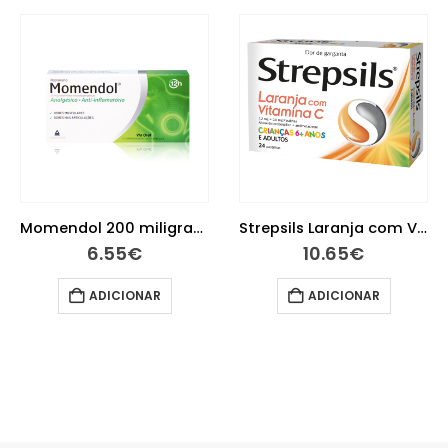
Momendol 200 miligramas 12 comprimidos revestidos
Strepsils Laranja com Vitamina C 24 pastilhas (1,2 mg/0,6 mg)
6.55
€
10.65
€
ADICIONAR
ADICIONAR