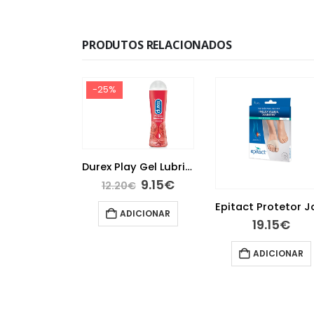
PRODUTOS RELACIONADOS
-25%
Durex Play Gel Lubrificante Morango 50 ml
9.15
€
12.20
€
Epitact Protetor Joanetes Tamanho L
ADICIONAR
.80
€
19.15
€
ICIONAR
ADICIONAR