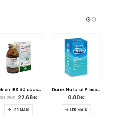
-25%
Durex Anel
9.95
€
Colilen IBS 60 cápsulas
Durex Natural Preservativos 24 unidades
LER
O
O
22.68
€
0.00
€
30.25
€
preço
preço
original
atual
LER MAIS
LER MAIS
era:
é:
30.25€.
22.68€.