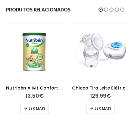
PRODUTOS RELACIONADOS
Chicco Tira Leite Elétrica Naturally Me
A-Derma Exomega Control Leite Emoliente 400ml
129.99
€
29.75
€
LER MAIS
ADICIONAR