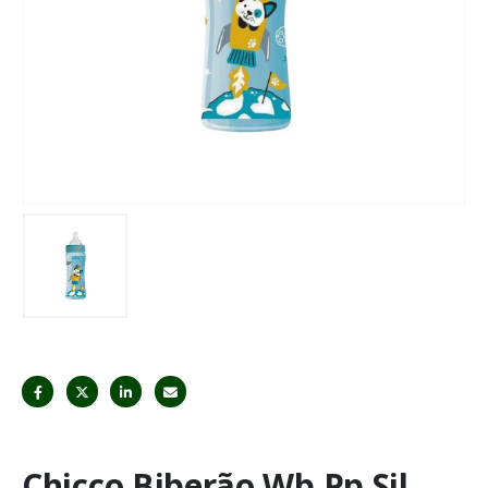
Chicco Biberão Wb Pp Sil