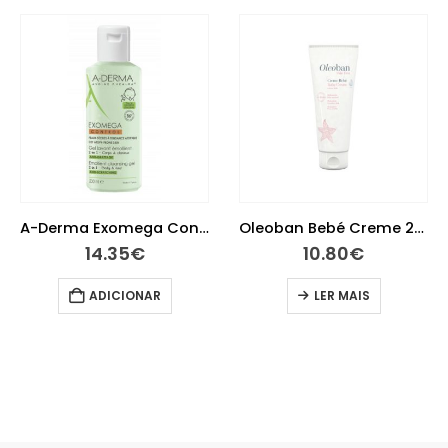
A-Derma Exomega Control Gel Corpo e Cabelo 200ml
Oleoban Bebé Creme 200 g
14.35
€
10.80
€
ADICIONAR
LER MAIS