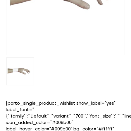
[porto_single_product_wishlist show_label="yes"
label_font="
{``family``:``Default``,``variant``:``700``,``font_size``:````,``l
icon_added_color="#009b00"
label_hover_color="#009b00" bg_color="#ffffff"