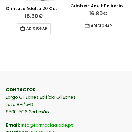
Grintuss Adult Poliresin Xarope 180g
Grintuss Adulto 20 Comprimidos para chupar
16.80
€
15.60
€
ADICIONAR
ADICIONAR
CONTACTOS
Largo Gil Eanes Edifício Gil Eanes
Lote B-r/c-D
8500-536 Portimão
Email:
info@farmaciaarade.pt