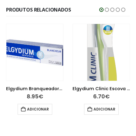
PRODUTOS RELACIONADOS
Elgydium Branqueadora Pasta Dentes 75 ml
Elgydium Clinic Escova de Dentes Suave 20/100
.95
€
6.70
€
10
DICIONAR
ADICIONAR
AD