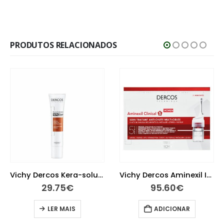
PRODUTOS RELACIONADOS
Vichy Dercos Kera-solutions Sérum Pontas Danificadas 40 ml
Vichy Dercos Aminexil Intensive Clinical Mulher 42 Ampolas
29.75
€
95.60
€
LER MAIS
ADICIONAR