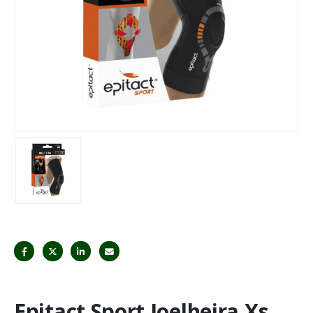
Epitact Sport Joelheira Xs