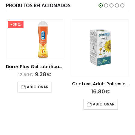
PRODUTOS RELACIONADOS
-25%
Durex Play Gel Lubrificante Efeito Calor 50ml
9.38
€
12.50
€
Grintuss Adult Poliresin Xarope 180g
ADICIONAR
16.80
€
ADICIONAR