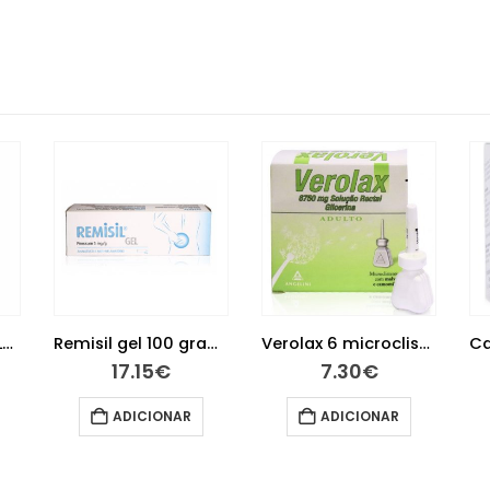
Levotuss, 6 mg/mL-200 mL x 1 xar mL
Remisil gel 100 gramas
Verolax 6 microclisters
17.15
€
7.30
€
ADICIONAR
ADICIONAR