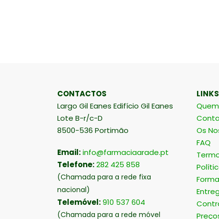
CONTACTOS
LINKS
Largo Gil Eanes Edifício Gil Eanes
Quem
Lote B-r/c-D
Conta
8500-536 Portimão
Os No
FAQ
Email:
info@farmaciaarade.pt
Termo
Telefone:
282 425 858
Políti
(Chamada para a rede fixa
Forma
nacional)
Entre
Telemóvel:
910 537 604
Contr
(Chamada para a rede móvel
Preço