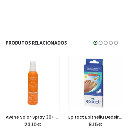
PRODUTOS RELACIONADOS
Avène Solar Spray 30+ 200 ml
Epitact Epitheliu Dedeira Tl
23.10
€
9.15
€