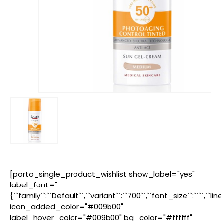
[porto_single_product_wishlist show_label="yes"
label_font="
{``family``:``Default``,``variant``:``700``,``font_size``:````,``l
icon_added_color="#009b00"
label_hover_color="#009b00" bg_color="#ffffff"