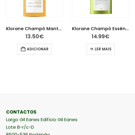
Klorane Champô Manteiga de Manga 200ml
Klorane Champô Essência de Oliveira 400ml
13.50
€
14.99
€
ADICIONAR
LER MAIS
CONTACTOS
Largo Gil Eanes Edifício Gil Eanes
Lote B-r/c-D
8500-536 Portimão