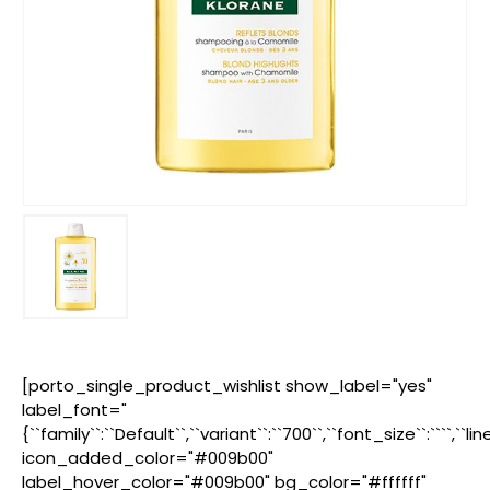
[porto_single_product_wishlist show_label="yes"
label_font="
{``family``:``Default``,``variant``:``700``,``font_size``:````,``l
icon_added_color="#009b00"
label_hover_color="#009b00" bg_color="#ffffff"