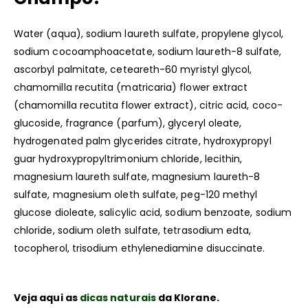
Water (aqua), sodium laureth sulfate, propylene glycol,
sodium cocoamphoacetate, sodium laureth-8 sulfate,
ascorbyl palmitate, ceteareth-60 myristyl glycol,
chamomilla recutita (matricaria) flower extract
(chamomilla recutita flower extract), citric acid, coco-
glucoside, fragrance (parfum), glyceryl oleate,
hydrogenated palm glycerides citrate, hydroxypropyl
guar hydroxypropyltrimonium chloride, lecithin,
magnesium laureth sulfate, magnesium laureth-8
sulfate, magnesium oleth sulfate, peg-120 methyl
glucose dioleate, salicylic acid, sodium benzoate, sodium
chloride, sodium oleth sulfate, tetrasodium edta,
tocopherol, trisodium ethylenediamine disuccinate.
Veja aqui as
dicas naturais
da Klorane.