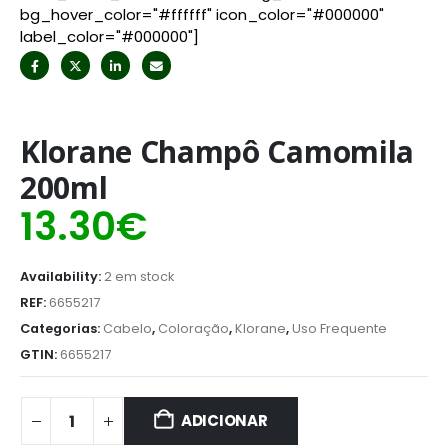
bg_hover_color="#ffffff" icon_color="#000000"
label_color="#000000"]
Klorane Champô Camomila
200ml
13.30
€
Availability:
2 em stock
REF:
6655217
Categorias:
Cabelo
,
Coloração
,
Klorane
,
Uso Frequente
GTIN:
6655217
ADICIONAR