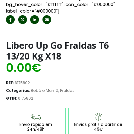
bg_hover_color="#ffffff" icon_color="#000000"
label_color="#000000"]
Libero Up Go Fraldas T6
13/20 Kg X18
0.00
€
REF:
6175802
Categorias:
Bebé e Mamã
,
Fraldas
GTIN:
6175802
Envio rápido em
Envios grátis a partir de
24h/48h
49€