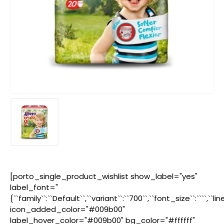
[porto_single_product_wishlist show_label="yes"
label_font="
{``family``:``Default``,``variant``:``700``,``font_size``:````,``l
icon_added_color="#009b00"
label_hover_color="#009b00" bg_color="#ffffff"