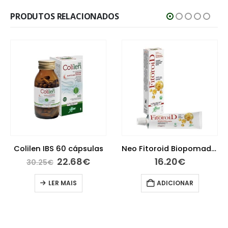
PRODUTOS RELACIONADOS
Colilen IBS 60 cápsulas
Neo Fitoroid Biopomada Endoretal 40 ml
O
O
22.68
€
16.20
€
30.25
€
preço
preço
original
atual
LER MAIS
ADICIONAR
era:
é:
30.25€.
22.68€.