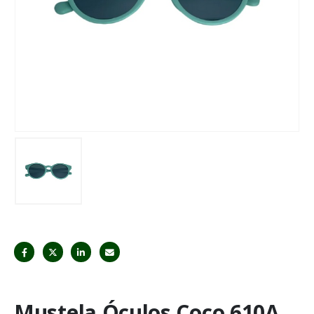
Mustela Óculos Coco 610A