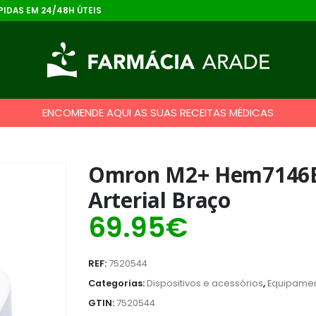
IDAS EM 24/48H ÚTEIS
ENCOMENDE AQUI AS SUAS RECEITAS MÉDICAS
Omron M2+ Hem7146E
Arterial Braço
69.95
€
REF:
7520544
Categorias:
Dispositivos e acessórios
,
Equipame
GTIN:
7520544