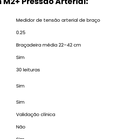
 M2+ Pressão Arterial:
Medidor de tensão arterial de braço
0.25
Braçadeira média 22–42 cm
Sim
30 leituras
Sim
Sim
Validação clínica
Não