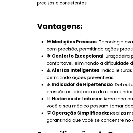
precisas e consistentes.
Vantagens:
🎯 Medições Precisas
: Tecnologia av
com precisão, permitindo ações proati
🌟 Conforto Excepcional
: Braçadeira
confortável, eliminando a dificuldade 
⚠️ Alertas Inteligentes
: Indica leitu
permitindo ações preventivas.
⚠️
Indicador de Hipertensão
: Detect
pressão arterial acima do recomendad
📊 Histórico de Leituras
: Armazena au
você e seu médico possam tomar deci
💡 Operação Simplificada
: Realiza 
garantindo que você se concentre no 