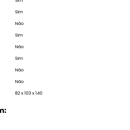
Sim
Sim
Não
Sim
Não
Sim
Não
Não
82 x 103 x 140
m: