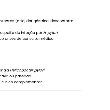
:
stentes (azia, dor gástrica, desconforto
suspeita de infeção por
H. pylori
ido antes de consulta médica
contra
Helicobacter pylori
 ativa ou passada
o clínico complementar