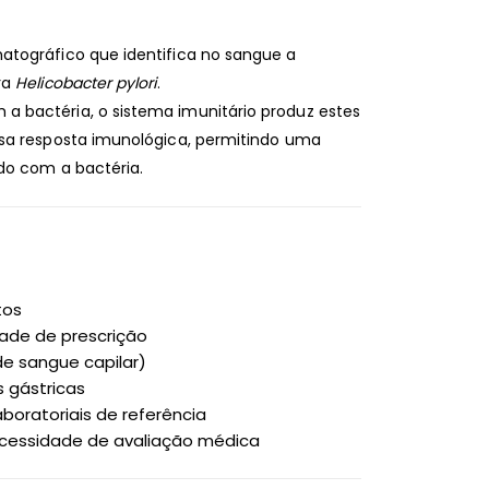
atográfico que identifica no sangue a
ra
Helicobacter pylori
.
 bactéria, o sistema imunitário produz estes
ssa resposta imunológica, permitindo uma
do com a bactéria.
tos
dade de prescrição
e sangue capilar)
 gástricas
oratoriais de referência
ecessidade de avaliação médica