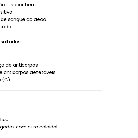
ão e secar bem
sitivo
ta de sangue do dedo
icada
esultados
ça de anticorpos
e anticorpos detetáveis
o (C)
fico
ugados com ouro coloidal