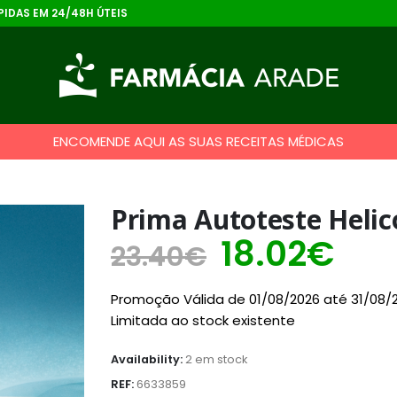
IDAS EM 24/48H ÚTEIS
ENCOMENDE AQUI AS SUAS RECEITAS MÉDICAS
Prima Autoteste Helic
18.02
€
23.40
€
Promoção Válida de 01/08/2026 até 31/08/
Limitada ao stock existente
Availability:
2 em stock
REF:
6633859