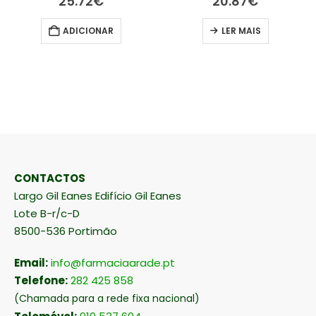
25.72
€
20.87
€
ADICIONAR
LER MAIS
CONTACTOS
Largo Gil Eanes Edifício Gil Eanes
Lote B-r/c-D
8500-536 Portimão
Email:
info@farmaciaarade.pt
Telefone:
282 425 858
(Chamada para a rede fixa nacional)