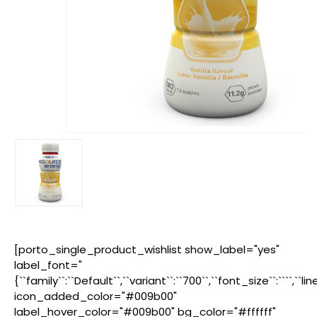
[porto_single_product_wishlist show_label="yes"
label_font="
{``family``:``Default``,``variant``:``700``,``font_size``:````,``l
icon_added_color="#009b00"
label_hover_color="#009b00" bg_color="#ffffff"