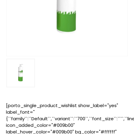
[porto_single_product_wishlist show_label="yes"
label_font="
{``family``:``Default``,``variant``:``700``,``font_size``:````,``l
icon_added_color="#009b00"
label_hover_color="#009b00" bg_color="#ffffff"