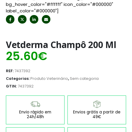
bg_hover_color="#ffffff" icon_color="#000000"
label_color="#000000"]
Vetderma Champô 200 Ml
25.60
€
REF:
7437392
Categorias:
Produto Veterinário
,
Sem categoria
GTIN:
7437392
Envio rápido em
Envios grátis a partir de
24h/48h
49€