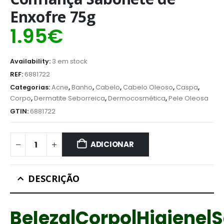
Enxofre 75g
1.95
€
Availability:
3 em stock
REF:
6881722
Categorias:
Acne
,
Banho
,
Cabelo
,
Cabelo Oleoso
,
Caspa
,
Corpo
,
Dermatite Seborreica
,
Dermocosmética
,
Pele Oleosa
GTIN:
6881722
ADICIONAR
DESCRIÇÃO
Beleza|Corpo|Higiene|