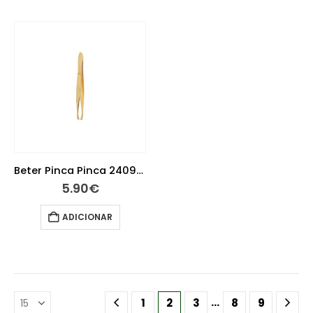
Beter Pinca Pinca 24095 Dourada Carag
5.90
€
ADICIONAR
…
1
2
3
8
9