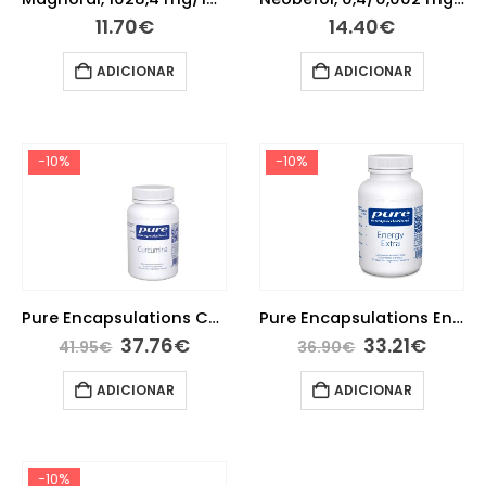
11.70
€
14.40
€
ADICIONAR
ADICIONAR
-10%
-10%
Pure Encapsulations Curcumina 60 Capsulas
Pure Encapsulations Energy Extra 60 Capsulas
37.76
€
33.21
€
41.95
€
36.90
€
ADICIONAR
ADICIONAR
-10%