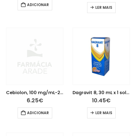
ADICIONAR
LER MAIS
Cebiolon, 100 mg/mL-20 mL x 1 sol oral gta
Dagravit 8, 30 mL x 1 sol oral gta
6.25
€
10.45
€
ADICIONAR
LER MAIS