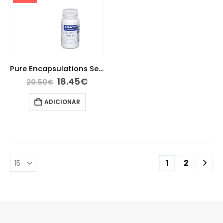
Pure Encapsulations Selénio 60 Capsulas
18.45
€
20.50
€
ADICIONAR
1
2