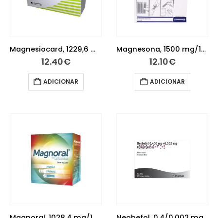
Magnesiocard, 1229,6 mg 20 saquetas
Magnesona, 1500 mg/10 mL x 20 sol oral amp
12.40
€
12.10
€
ADICIONAR
ADICIONAR
Magnoral, 1028,4 mg/10 mL x 20 amp beb
Neobefol, 0,4/0,002 mg x 28 comp