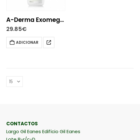
A-Derma Exomega Control Creme Emoliente 400ml
29.85
€
ADICIONAR
CONTACTOS
Largo Gil Eanes Edifício Gil Eanes
Lote B-r/c-D