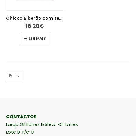
Chicco Biberão com tetina Lovely Baby Girl Perfect 150ml 0M+ Plástico
16.20
€
LER MAIS
CONTACTOS
Largo Gil Eanes Edifício Gil Eanes
Lote B-r/c-D